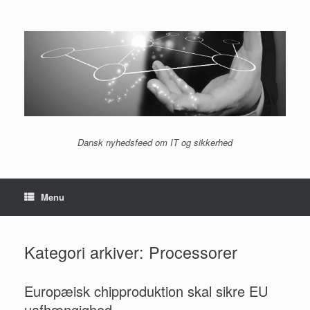
Gå
til
indhold
Dansk nyhedsfeed om IT og sikkerhed
Menu
Kategori arkiver:
Processorer
Europæisk chipproduktion skal sikre EU
uafhængighed