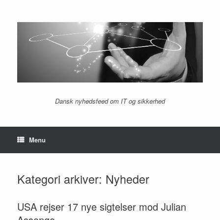
Gå
til
indhold
Dansk nyhedsfeed om IT og sikkerhed
Menu
Kategori arkiver:
Nyheder
USA rejser 17 nye sigtelser mod Julian
Assange