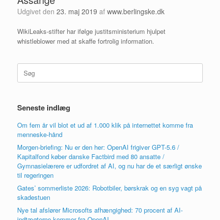
Udgivet den
23. maj 2019
af
www.berlingske.dk
WikiLeaks-stifter har ifølge justitsministerium hjulpet
whistleblower med at skaffe fortrolig information.
Søg
efter:
Seneste indlæg
Om fem år vil blot et ud af 1.000 klik på internettet komme fra
menneske-hånd
Morgen-briefing: Nu er den her: OpenAI frigiver GPT-5.6 /
Kapitalfond køber danske Factbird med 80 ansatte /
Gymnasielærere er udfordret af AI, og nu har de et særligt ønske
til regeringen
Gates’ sommerliste 2026: Robotbiler, børskrak og en syg vagt på
skadestuen
Nye tal afslører Microsofts afhængighed: 70 procent af AI-
indtægterne kommer fra OpenAI