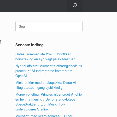
Søg
efter:
g
Seneste indlæg
Gates’ sommerliste 2026: Robotbiler,
børskrak og en syg vagt på skadestuen
Nye tal afslører Microsofts afhængighed: 70
procent af AI-indtægterne kommer fra
OpenAI
Minister klar med strakspakke: Disse AI-
tiltag sættes i gang øjeblikkeligt
Morgen-briefing: Pringles giver ordet AI-chip
en helt ny mening / Derfor styrtdykkede
SpaceX-aktien / Elon Musk: Folk
undervurderer Starlink
Microsoft med skarp advarsel: Du bør