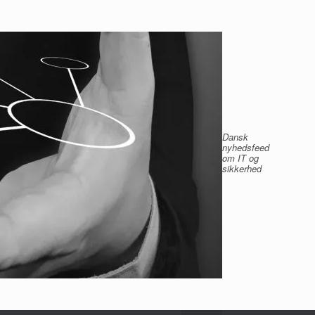
Dansk
nyhedsfeed
om IT og
sikkerhed