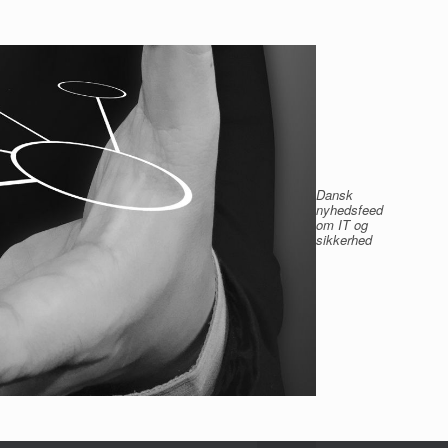
Dansk
nyhedsfeed
om IT og
sikkerhed