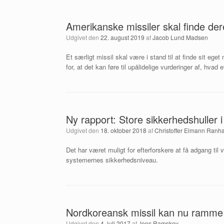
Amerikanske missiler skal finde der
Udgivet den
22. august 2019
af
Jacob Lund Madsen
Et særligt missil skal være i stand til at finde sit eg
for, at det kan føre til upålidelige vurderinger af, hvad
Ny rapport: Store sikkerhedshuller
Udgivet den
18. oktober 2018
af
Christoffer Elmann Ranh
Det har været muligt for efterforskere at få adgang til
systemernes sikkerhedsniveau.
Nordkoreansk missil kan nu ramme
Udgivet den
4. juli 2017
af
Jens Ramskov