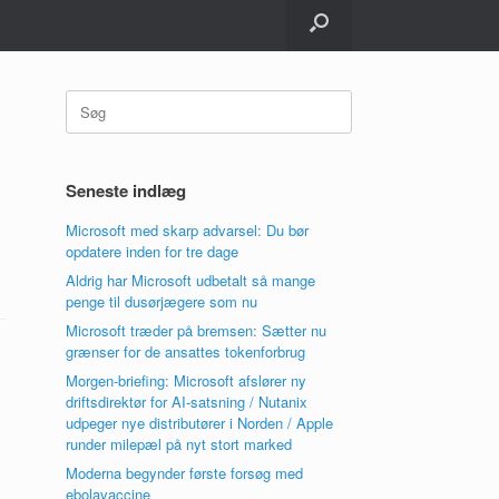
Søg
efter:
Seneste indlæg
Microsoft med skarp advarsel: Du bør
opdatere inden for tre dage
Aldrig har Microsoft udbetalt så mange
penge til dusørjægere som nu
Microsoft træder på bremsen: Sætter nu
grænser for de ansattes tokenforbrug
Morgen-briefing: Microsoft afslører ny
driftsdirektør for AI-satsning / Nutanix
udpeger nye distributører i Norden / Apple
runder milepæl på nyt stort marked
Moderna begynder første forsøg med
ebolavaccine