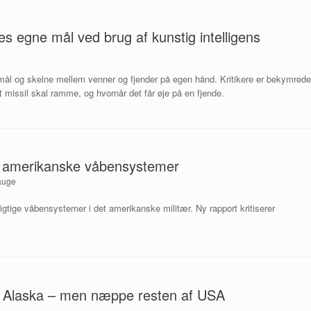
es egne mål ved brug af kunstig intelligens
et mål og skelne mellem venner og fjender på egen hånd. Kritikere er bekymrede
 et missil skal ramme, og hvornår det får øje på en fjende.
 i amerikanske våbensystemer
auge
 vigtige våbensystemer i det amerikanske militær. Ny rapport kritiserer
 Alaska – men næppe resten af USA