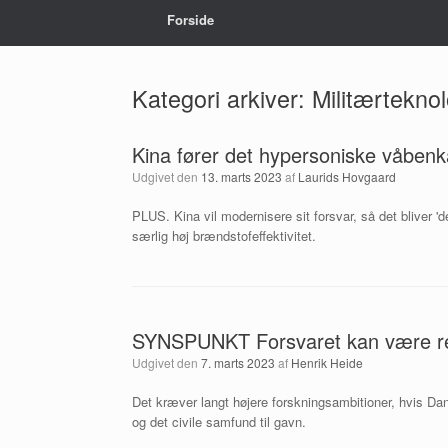
Forside
Kategori arkiver:
Militærteknol
Kina fører det hypersoniske våben
Udgivet den
13. marts 2023
af
Laurids Hovgaard
PLUS. Kina vil modernisere sit forsvar, så det bliver '
særlig høj brændstofeffektivitet.
SYNSPUNKT Forsvaret kan være red
Udgivet den
7. marts 2023
af
Henrik Heide
Det kræver langt højere forskningsambitioner, hvis Da
og det civile samfund til gavn.