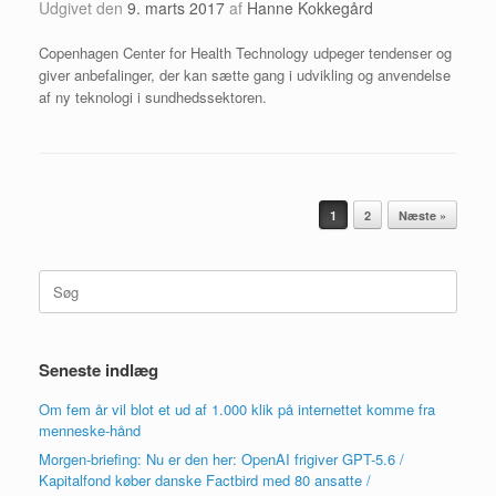
Udgivet den
9. marts 2017
af
Hanne Kokkegård
Copenhagen Center for Health Technology udpeger tendenser og
giver anbefalinger, der kan sætte gang i udvikling og anvendelse
af ny teknologi i sundhedssektoren.
Artikel navigation
1
2
Næste »
Søg
efter:
Seneste indlæg
Om fem år vil blot et ud af 1.000 klik på internettet komme fra
menneske-hånd
Morgen-briefing: Nu er den her: OpenAI frigiver GPT-5.6 /
Kapitalfond køber danske Factbird med 80 ansatte /