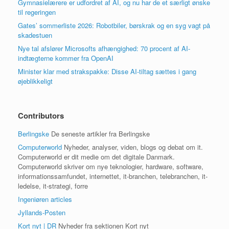
Gymnasielærere er udfordret af AI, og nu har de et særligt ønske
til regeringen
Gates’ sommerliste 2026: Robotbiler, børskrak og en syg vagt på
skadestuen
Nye tal afslører Microsofts afhængighed: 70 procent af AI-
indtægterne kommer fra OpenAI
Minister klar med strakspakke: Disse AI-tiltag sættes i gang
øjeblikkeligt
Contributors
Berlingske
De seneste artikler fra Berlingske
Computerworld
Nyheder, analyser, viden, blogs og debat om it.
Computerworld er dit medie om det digitale Danmark.
Computerworld skriver om nye teknologier, hardware, software,
informationssamfundet, internettet, it-branchen, telebranchen, it-
ledelse, it-strategi, forre
Ingeniøren articles
Jyllands-Posten
Kort nyt | DR
Nyheder fra sektionen Kort nyt