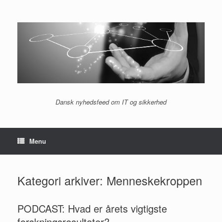
Gå
til
indhold
Dansk nyhedsfeed om IT og sikkerhed
Menu
Kategori arkiver:
Menneskekroppen
PODCAST: Hvad er årets vigtigste
forskningsresultater?