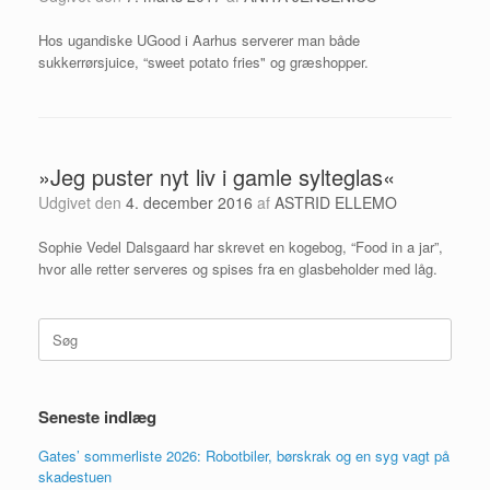
Hos ugandiske UGood i Aarhus serverer man både
sukkerrørsjuice, “sweet potato fries" og græshopper.
»Jeg puster nyt liv i gamle sylteglas«
Udgivet den
4. december 2016
af
ASTRID ELLEMO
Sophie Vedel Dalsgaard har skrevet en kogebog, “Food in a jar”,
hvor alle retter serveres og spises fra en glasbeholder med låg.
Søg
efter:
Seneste indlæg
Gates’ sommerliste 2026: Robotbiler, børskrak og en syg vagt på
skadestuen