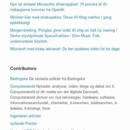
Nye tal afslører Microsofts afhængighed: 70 procent af AI-
indtægterne kommer fra OpenAI
Minister klar med strakspakke: Disse AI-tiltag sættes i gang
øjeblikkeligt
Morgen-briefing: Pringles giver ordet AI-chip en helt ny mening /
Derfor styrtdykkede SpaceX-aktien / Elon Musk: Folk
undervurderer Starlink
Microsoft med skarp advarsel: Du bør opdatere inden for tre dage
Contributors
Berlingske
De seneste artikler fra Berlingske
Computerworld
Nyheder, analyser, viden, blogs og debat om it.
Computerworld er dit medie om det digitale Danmark.
Computerworld skriver om nye teknologier, hardware, software,
informationssamfundet, internettet, it-branchen, telebranchen, it-
ledelse, it-strategi, forre
Ingeniøren articles
Jyllands-Posten