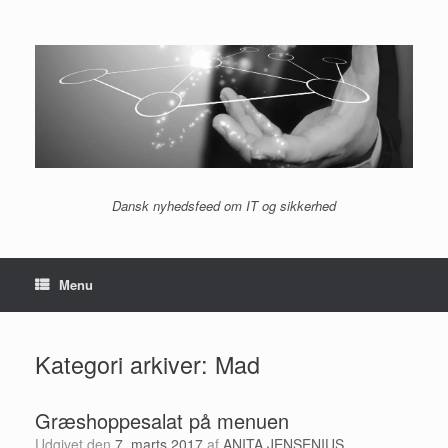
Gå
til
indhold
Dansk nyhedsfeed om IT og sikkerhed
Menu
Kategori arkiver:
Mad
Græshoppesalat på menuen
Udgivet den
7. marts 2017
af
ANITA JENSENIUS