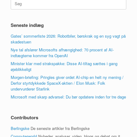
Søg
efter:
Seneste indlæg
Gates’ sommerliste 2026: Robotbiler, børskrak og en syg vagt på
skadestuen
Nye tal afslører Microsofts afhængighed: 70 procent af AI-
indtægterne kommer fra OpenAI
Minister klar med strakspakke: Disse AI-tiltag sættes i gang
øjeblikkeligt
Morgen-briefing: Pringles giver ordet AI-chip en helt ny mening /
Derfor styrtdykkede SpaceX-aktien / Elon Musk: Folk
undervurderer Starlink
Microsoft med skarp advarsel: Du bør opdatere inden for tre dage
Contributors
Berlingske
De seneste artikler fra Berlingske
Computerworld
Nyheder, analyser, viden, blogs og debat om it.