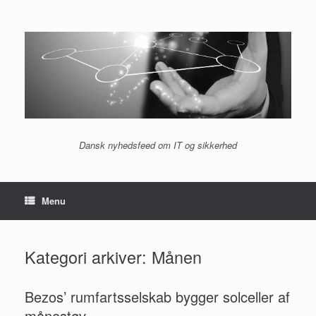
Gå
til
indhold
Dansk nyhedsfeed om IT og sikkerhed
Menu
Kategori arkiver:
Månen
Bezos’ rumfartsselskab bygger solceller af
månestøv