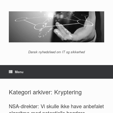
Gå
til
indhold
Dansk nyhedsfeed om IT og sikkerhed
Menu
Kategori arkiver:
Kryptering
NSA-direktør: Vi skulle ikke have anbefalet
algoritme med potentielle bagdøre