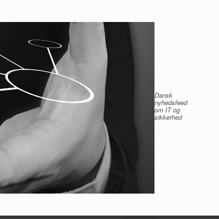
Dansk
nyhedsfeed
om IT og
sikkerhed