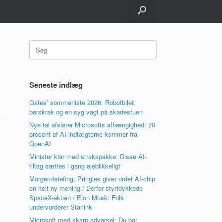
Søg
efter:
Seneste indlæg
Gates’ sommerliste 2026: Robotbiler,
børskrak og en syg vagt på skadestuen
Nye tal afslører Microsofts afhængighed: 70
procent af AI-indtægterne kommer fra
OpenAI
Minister klar med strakspakke: Disse AI-
tiltag sættes i gang øjeblikkeligt
Morgen-briefing: Pringles giver ordet AI-chip
en helt ny mening / Derfor styrtdykkede
SpaceX-aktien / Elon Musk: Folk
undervurderer Starlink
Microsoft med skarp advarsel: Du bør