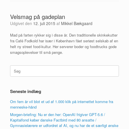
Velsmag på gadeplan
Udgivet den
12. juli 2015
af
Mikkel Bækgaard
Mad på farten rykker sig i disse år. Den traditionelle skinkekutter
fra Café Fodkold har især i København fået seriøst selskab af en
helt ny street food-kultur. Her serverer boder og foodtrucks gode
smagsoplevelser til små penge.
Søg
efter:
Seneste indlæg
Om fem år vil blot et ud af 1.000 klik på internettet komme fra
menneske-hånd
Morgen-briefing: Nu er den her: OpenAI frigiver GPT-5.6 /
Kapitalfond køber danske Factbird med 80 ansatte /
Gymnasielærere er udfordret af AI, og nu har de et særligt ønske