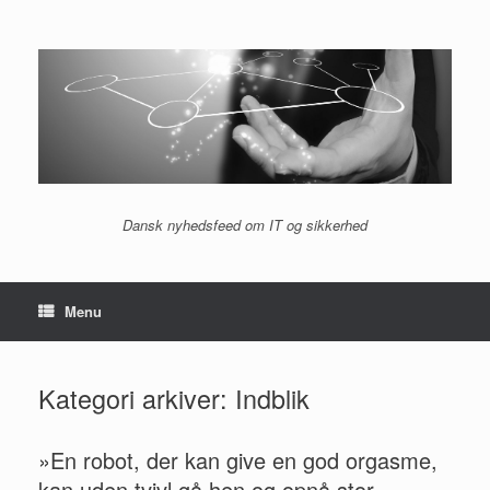
Gå
til
indhold
Dansk nyhedsfeed om IT og sikkerhed
Menu
Kategori arkiver:
Indblik
»En robot, der kan give en god orgasme,
kan uden tvivl gå hen og opnå stor