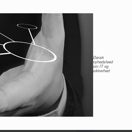
Dansk
nyhedsfeed
om IT og
sikkerhed