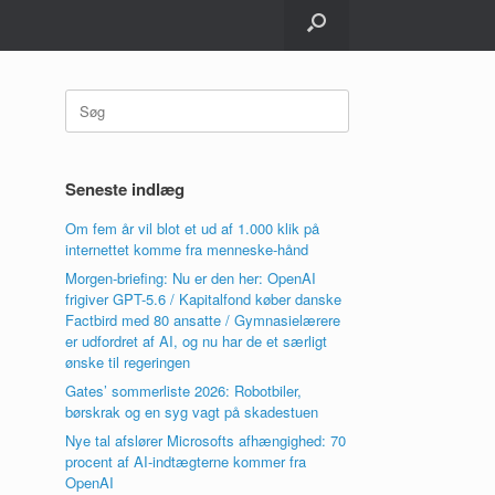
Søg
efter:
Seneste indlæg
Om fem år vil blot et ud af 1.000 klik på
internettet komme fra menneske-hånd
Morgen-briefing: Nu er den her: OpenAI
frigiver GPT-5.6 / Kapitalfond køber danske
Factbird med 80 ansatte / Gymnasielærere
er udfordret af AI, og nu har de et særligt
ønske til regeringen
Gates’ sommerliste 2026: Robotbiler,
børskrak og en syg vagt på skadestuen
Nye tal afslører Microsofts afhængighed: 70
procent af AI-indtægterne kommer fra
OpenAI