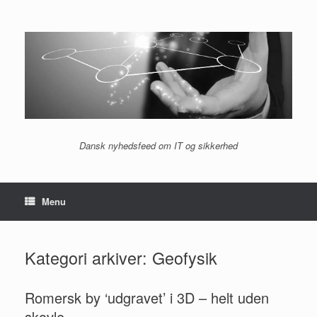
Gå
til
indhold
Dansk nyhedsfeed om IT og sikkerhed
Menu
Kategori arkiver:
Geofysik
Romersk by ‘udgravet’ i 3D – helt uden
skovle