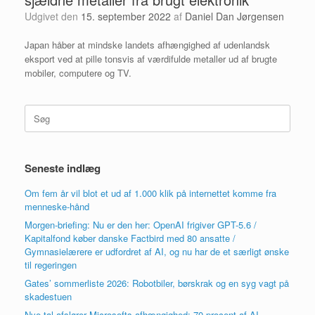
Udgivet den
15. september 2022
af
Daniel Dan Jørgensen
Japan håber at mindske landets afhængighed af udenlandsk
eksport ved at pille tonsvis af værdifulde metaller ud af brugte
mobiler, computere og TV.
Søg
efter:
Seneste indlæg
Om fem år vil blot et ud af 1.000 klik på internettet komme fra
menneske-hånd
Morgen-briefing: Nu er den her: OpenAI frigiver GPT-5.6 /
Kapitalfond køber danske Factbird med 80 ansatte /
Gymnasielærere er udfordret af AI, og nu har de et særligt ønske
til regeringen
Gates’ sommerliste 2026: Robotbiler, børskrak og en syg vagt på
skadestuen
Nye tal afslører Microsofts afhængighed: 70 procent af AI-