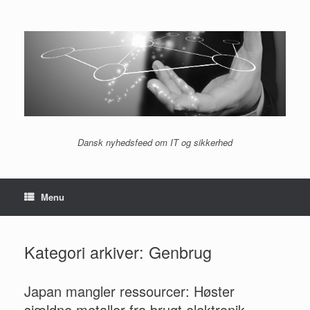
Gå
til
indhold
Dansk nyhedsfeed om IT og sikkerhed
Menu
Kategori arkiver:
Genbrug
Japan mangler ressourcer: Høster
sjældne metaller fra brugt elektronik