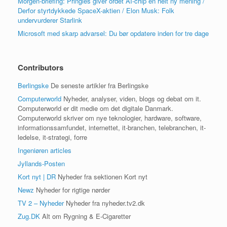
Morgen-briefing: Pringles giver ordet AI-chip en helt ny mening /
Derfor styrtdykkede SpaceX-aktien / Elon Musk: Folk
undervurderer Starlink
Microsoft med skarp advarsel: Du bør opdatere inden for tre dage
Contributors
Berlingske
De seneste artikler fra Berlingske
Computerworld
Nyheder, analyser, viden, blogs og debat om it.
Computerworld er dit medie om det digitale Danmark.
Computerworld skriver om nye teknologier, hardware, software,
informationssamfundet, internettet, it-branchen, telebranchen, it-
ledelse, it-strategi, forre
Ingeniøren articles
Jyllands-Posten
Kort nyt | DR
Nyheder fra sektionen Kort nyt
Newz
Nyheder for rigtige nørder
TV 2 – Nyheder
Nyheder fra nyheder.tv2.dk
Zug.DK
Alt om Rygning & E-Cigaretter