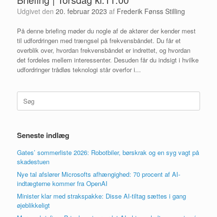
Udgivet den
20. februar 2023
af
Frederik Fønss Stilling
På denne briefing møder du nogle af de aktører der kender mest
til udfordringen med trængsel på frekvensbåndet. Du får et
overblik over, hvordan frekvensbåndet er indrettet, og hvordan
det fordeles mellem interessenter. Desuden får du indsigt i hvilke
udfordringer trådløs teknologi står overfor i...
Søg
efter:
Seneste indlæg
Gates’ sommerliste 2026: Robotbiler, børskrak og en syg vagt på
skadestuen
Nye tal afslører Microsofts afhængighed: 70 procent af AI-
indtægterne kommer fra OpenAI
Minister klar med strakspakke: Disse AI-tiltag sættes i gang
øjeblikkeligt