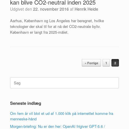
kan blive CO2-neutral inden 2025
Udgivet den
22. november 2016
af
Henrik Heide
Aarhus, København og Los Angeles har beregnet, hvilke
teknologier der skal til for at nå det CO2-neutrale byliv.
København er langt fra 2025-målet.
Artikel navigation
« Forrige
1
2
Søg
efter:
Seneste indlæg
Om fem år vil blot et ud af 1.000 klik på internettet komme fra
menneske-hånd
Morgen-briefing: Nu er den her: OpenAI frigiver GPT-5.6 /