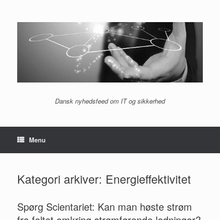
Gå
til
indhold
Dansk nyhedsfeed om IT og sikkerhed
Menu
Kategori arkiver:
Energieffektivitet
Spørg Scientariet: Kan man høste strøm
fra feltet omkring strømførende ledninger?