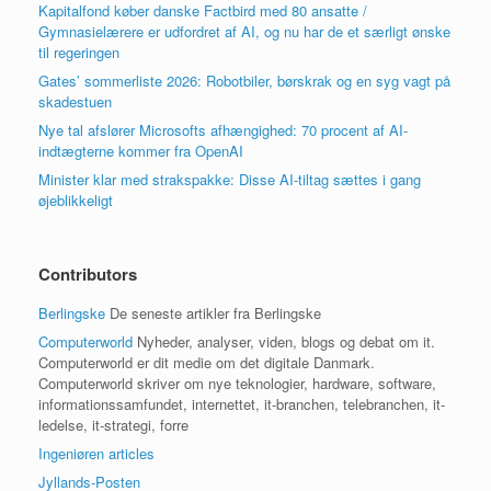
Kapitalfond køber danske Factbird med 80 ansatte /
Gymnasielærere er udfordret af AI, og nu har de et særligt ønske
til regeringen
Gates’ sommerliste 2026: Robotbiler, børskrak og en syg vagt på
skadestuen
Nye tal afslører Microsofts afhængighed: 70 procent af AI-
indtægterne kommer fra OpenAI
Minister klar med strakspakke: Disse AI-tiltag sættes i gang
øjeblikkeligt
Contributors
Berlingske
De seneste artikler fra Berlingske
Computerworld
Nyheder, analyser, viden, blogs og debat om it.
Computerworld er dit medie om det digitale Danmark.
Computerworld skriver om nye teknologier, hardware, software,
informationssamfundet, internettet, it-branchen, telebranchen, it-
ledelse, it-strategi, forre
Ingeniøren articles
Jyllands-Posten