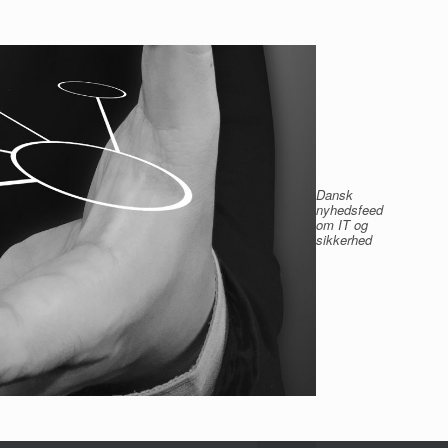
Dansk
nyhedsfeed
om IT og
sikkerhed