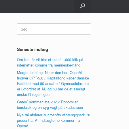
Søg
efter:
Seneste indlæg
Om fem år vil blot et ud af 1.000 klik på
internettet komme fra menneske-hånd
Morgen-briefing: Nu er den her: OpenAI
frigiver GPT-5.6 / Kapitalfond køber danske
Factbird med 80 ansatte / Gymnasielærere
er udfordret af AI, og nu har de et særligt
ønske til regeringen
Gates’ sommerliste 2026: Robotbiler,
børskrak og en syg vagt på skadestuen
Nye tal afslører Microsofts afhængighed: 70
procent af AI-indtægterne kommer fra
OpenAI