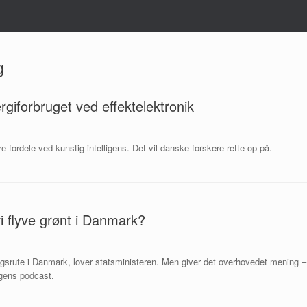
g
rgiforbruget ved effektelektronik
re fordele ved kunstig intelligens. Det vil danske forskere rette op på.
i flyve grønt i Danmark?
nrigsrute i Danmark, lover statsministeren. Men giver det overhovedet mening –
ugens podcast.