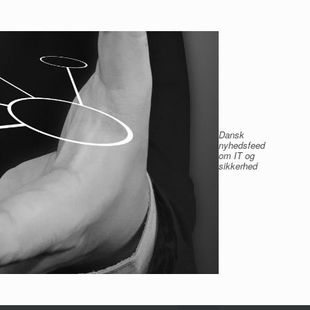
Dansk
nyhedsfeed
om IT og
sikkerhed