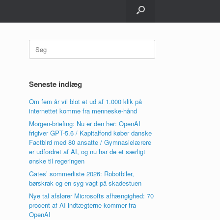
Søg
efter:
Seneste indlæg
Om fem år vil blot et ud af 1.000 klik på
internettet komme fra menneske-hånd
Morgen-briefing: Nu er den her: OpenAI
frigiver GPT-5.6 / Kapitalfond køber danske
Factbird med 80 ansatte / Gymnasielærere
er udfordret af AI, og nu har de et særligt
ønske til regeringen
Gates’ sommerliste 2026: Robotbiler,
børskrak og en syg vagt på skadestuen
Nye tal afslører Microsofts afhængighed: 70
procent af AI-indtægterne kommer fra
OpenAI