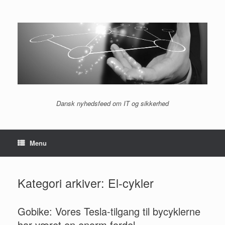
Gå
til
indhold
Dansk nyhedsfeed om IT og sikkerhed
Menu
Kategori arkiver:
El-cykler
Gobike: Vores Tesla-tilgang til bycyklerne
har været en enorm fordel