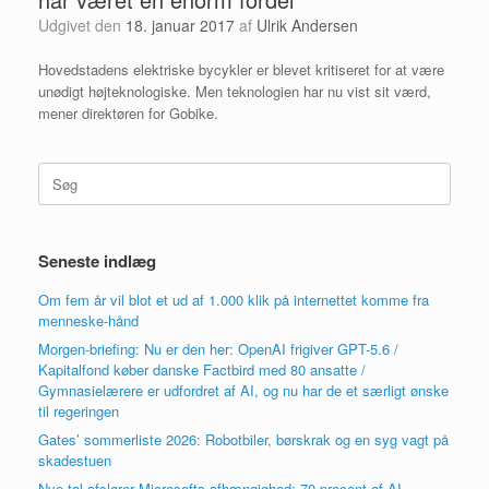
Udgivet den
18. januar 2017
af
Ulrik Andersen
Hovedstadens elektriske bycykler er blevet kritiseret for at være
unødigt højteknologiske. Men teknologien har nu vist sit værd,
mener direktøren for Gobike.
Søg
efter:
Seneste indlæg
Om fem år vil blot et ud af 1.000 klik på internettet komme fra
menneske-hånd
Morgen-briefing: Nu er den her: OpenAI frigiver GPT-5.6 /
Kapitalfond køber danske Factbird med 80 ansatte /
Gymnasielærere er udfordret af AI, og nu har de et særligt ønske
til regeringen
Gates’ sommerliste 2026: Robotbiler, børskrak og en syg vagt på
skadestuen
Nye tal afslører Microsofts afhængighed: 70 procent af AI-