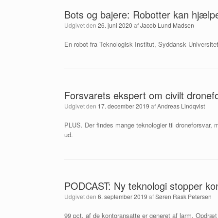
Bots og bajere: Robotter kan hjæl
Udgivet den
26. juni 2020
af
Jacob Lund Madsen
En robot fra Teknologisk Institut, Syddansk Universitet
Forsvarets ekspert om civilt dron
Udgivet den
17. december 2019
af
Andreas Lindqvist
PLUS. Der findes mange teknologier til droneforsvar, men 
ud.
PODCAST: Ny teknologi stopper kont
Udgivet den
6. september 2019
af
Søren Rask Petersen
99 pct. af de kontoransatte er generet af larm. Opd