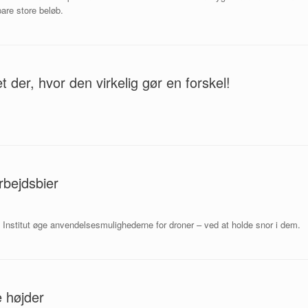
are store beløb.
t der, hvor den virkelig gør en forskel!
rbejdsbier
 Institut øge anvendelsesmulig­hederne for droner – ved at holde snor i dem.
e højder