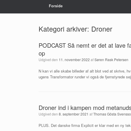
Forside
Kategori arkiver:
Droner
PODCAST Så nemt er det at lave fa
op
Udgivet den
11. november 2022
af
Søren Rask Petersen
N kan vi alle skabe billeder af alt blot ved at skrive, h
ugens Transformator runder vi også de fjernstyrede sej
Droner ind i kampen mod metanuds
Udgivet den
8. september 2021
af
Thomas Gösta Svenss
PLUS. Det danske firma Explicit er klar med en ny tek