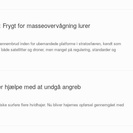
: Frygt for masseovervågning lurer
gennembrud inden for ubemandede platforme i stratosfæren, kendt som
l både satellitter og droner, men mangel på regulering, standarder og
ner hjælpe med at undgå angreb
iske surfere flere hvidhajer. Nu bliver hajernes opførsel gennemgået med