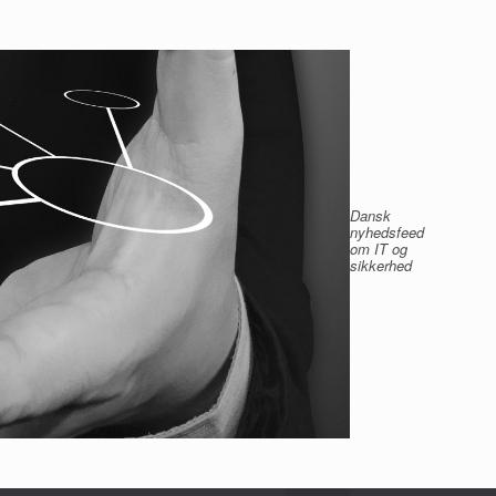
Dansk
nyhedsfeed
om IT og
sikkerhed