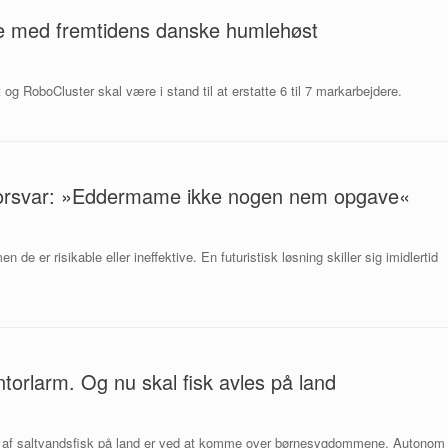
pe med fremtidens danske humlehøst
 og RoboCluster skal være i stand til at erstatte 6 til 7 markarbejdere.
eforsvar: »Eddermame ikke nogen nem opgave«
de er risikable eller ineffektive. En futuristisk løsning skiller sig imidlertid
orlarm. Og nu skal fisk avles på land
ræt af saltvandsfisk på land er ved at komme over børnesygdommene. Autonom