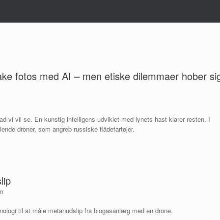
ke fotos med AI – men etiske dilemmaer hober si
vad vi vil se. En kunstig intelligens udviklet med lynets hast klarer resten. I
lende droner, som angreb russiske flådefartøjer.
lip
on
nologi til at måle metanudslip fra biogasanlæg med en drone.