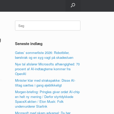
Søg
efter:
g
Seneste indlæg
Gates’ sommerliste 2026: Robotbiler,
børskrak og en syg vagt på skadestuen
Nye tal afslører Microsofts afhængighed: 70
procent af AI-indtægterne kommer fra
OpenAI
Minister klar med strakspakke: Disse AI-
tiltag sættes i gang øjeblikkeligt
Morgen-briefing: Pringles giver ordet AI-chip
en helt ny mening / Derfor styrtdykkede
SpaceX-aktien / Elon Musk: Folk
undervurderer Starlink
Microsoft med skarp advarsel: Du bør