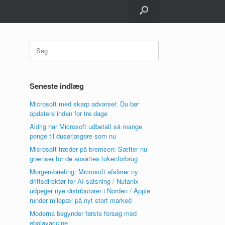
Søg
efter:
Seneste indlæg
Microsoft med skarp advarsel: Du bør
opdatere inden for tre dage
Aldrig har Microsoft udbetalt så mange
penge til dusørjægere som nu
Microsoft træder på bremsen: Sætter nu
grænser for de ansattes tokenforbrug
Morgen-briefing: Microsoft afslører ny
driftsdirektør for AI-satsning / Nutanix
udpeger nye distributører i Norden / Apple
runder milepæl på nyt stort marked
Moderna begynder første forsøg med
ebolavaccine