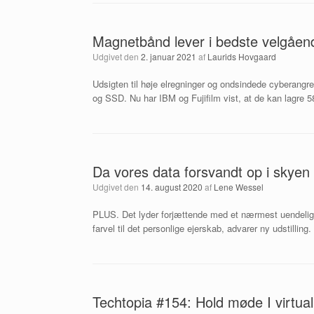
Magnetbånd lever i bedste velgåend
Udgivet den
2. januar 2021
af
Laurids Hovgaard
Udsigten til høje elregninger og ondsindede cyberangre
og SSD. Nu har IBM og Fujifilm vist, at de kan lagre 
Da vores data forsvandt op i skyen
Udgivet den
14. august 2020
af
Lene Wessel
PLUS. Det lyder forjættende med et nærmest uendeligt
farvel til det personlige ejerskab, advarer ny udstilling.
Techtopia #154: Hold møde I virtual 