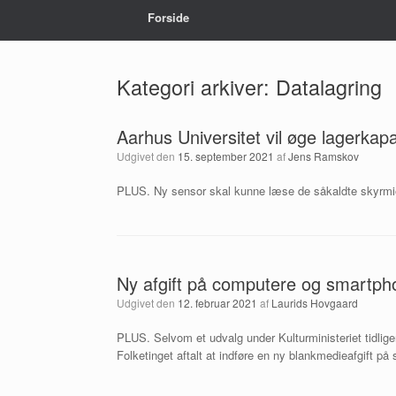
Forside
Kategori arkiver:
Datalagring
Aarhus Universitet vil øge lagerkap
Udgivet den
15. september 2021
af
Jens Ramskov
PLUS. Ny sensor skal kunne læse de såkaldte skyrmio
Ny afgift på computere og smartphon
Udgivet den
12. februar 2021
af
Laurids Hovgaard
PLUS. Selvom et udvalg under Kulturministeriet tidligere
Folketinget aftalt at indføre en ny blankmedieafgift p