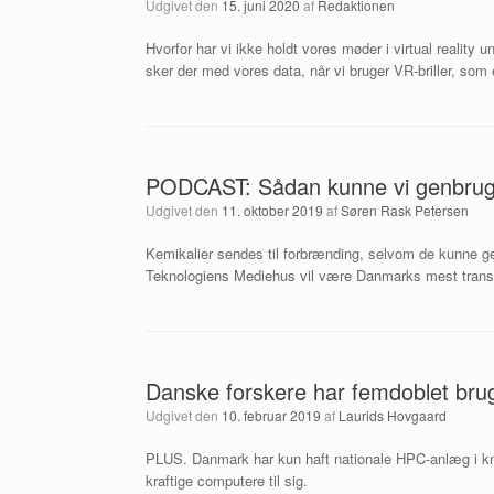
Udgivet den
15. juni 2020
af
Redaktionen
Hvorfor har vi ikke holdt vores møder i virtual realit
sker der med vores data, når vi bruger VR-briller, som 
PODCAST: Sådan kunne vi genbruge 
Udgivet den
11. oktober 2019
af
Søren Rask Petersen
Kemikalier sendes til forbrænding, selvom de kunne g
Teknologiens Mediehus vil være Danmarks mest transpa
Danske forskere har femdoblet bru
Udgivet den
10. februar 2019
af
Laurids Hovgaard
PLUS. Danmark har kun haft nationale HPC-anlæg i knap
kraftige computere til sig.