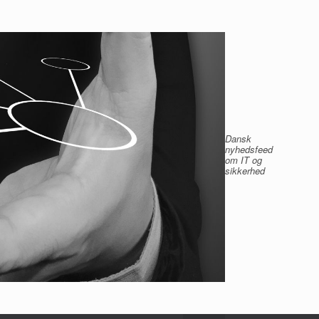
Dansk
nyhedsfeed
om IT og
sikkerhed