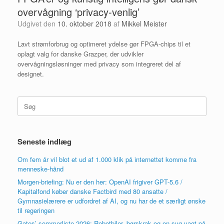
overvågning ‘privacy-venlig’
Udgivet den
10. oktober 2018
af
Mikkel Meister
Lavt strømforbrug og optimeret ydelse gør FPGA-chips til et
oplagt valg for danske Grazper, der udvikler
overvågningsløsninger med privacy som integreret del af
designet.
Søg
efter:
Seneste indlæg
Om fem år vil blot et ud af 1.000 klik på internettet komme fra
menneske-hånd
Morgen-briefing: Nu er den her: OpenAI frigiver GPT-5.6 /
Kapitalfond køber danske Factbird med 80 ansatte /
Gymnasielærere er udfordret af AI, og nu har de et særligt ønske
til regeringen
Gates’ sommerliste 2026: Robotbiler, børskrak og en syg vagt på