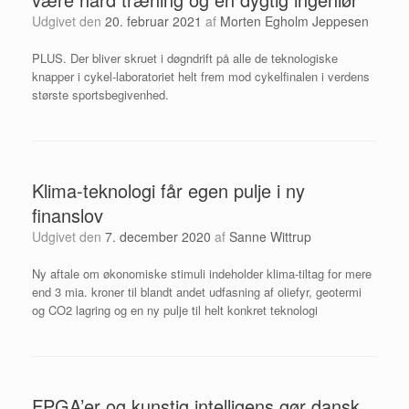
Udgivet den
20. februar 2021
af
Morten Egholm Jeppesen
PLUS. Der bliver skruet i døgndrift på alle de teknologiske
knapper i cykel-laboratoriet helt frem mod cykelfinalen i verdens
største sportsbegivenhed.
Klima-teknologi får egen pulje i ny
finanslov
Udgivet den
7. december 2020
af
Sanne Wittrup
Ny aftale om økonomiske stimuli indeholder klima-tiltag for mere
end 3 mia. kroner til blandt andet udfasning af oliefyr, geotermi
og CO2 lagring og en ny pulje til helt konkret teknologi
FPGA’er og kunstig intelligens gør dansk