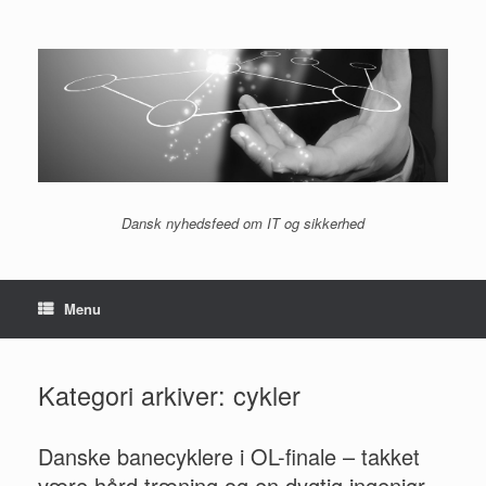
Gå
til
indhold
Dansk nyhedsfeed om IT og sikkerhed
Menu
Kategori arkiver:
cykler
Danske banecyklere i OL-finale – takket
være hård træning og en dygtig ingeniør