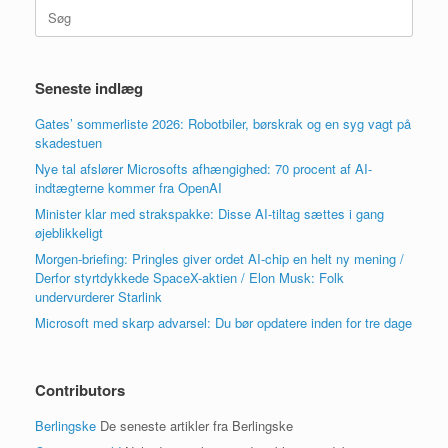
Søg
efter:
Seneste indlæg
Gates’ sommerliste 2026: Robotbiler, børskrak og en syg vagt på
skadestuen
Nye tal afslører Microsofts afhængighed: 70 procent af AI-
indtægterne kommer fra OpenAI
Minister klar med strakspakke: Disse AI-tiltag sættes i gang
øjeblikkeligt
Morgen-briefing: Pringles giver ordet AI-chip en helt ny mening /
Derfor styrtdykkede SpaceX-aktien / Elon Musk: Folk
undervurderer Starlink
Microsoft med skarp advarsel: Du bør opdatere inden for tre dage
Contributors
Berlingske
De seneste artikler fra Berlingske