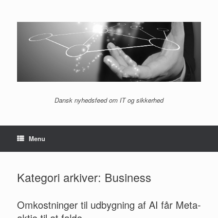
Gå
til
indhold
Dansk nyhedsfeed om IT og sikkerhed
Menu
Kategori arkiver:
Business
Omkostninger til udbygning af AI får Meta-
aktie til at falde