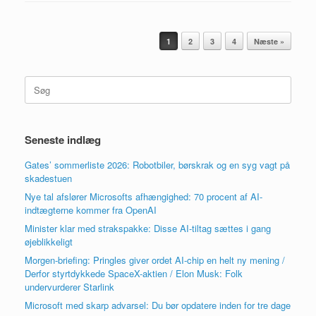
Artikel navigation
1
2
3
4
Næste »
Søg
efter:
Seneste indlæg
Gates’ sommerliste 2026: Robotbiler, børskrak og en syg vagt på
skadestuen
Nye tal afslører Microsofts afhængighed: 70 procent af AI-
indtægterne kommer fra OpenAI
Minister klar med strakspakke: Disse AI-tiltag sættes i gang
øjeblikkeligt
Morgen-briefing: Pringles giver ordet AI-chip en helt ny mening /
Derfor styrtdykkede SpaceX-aktien / Elon Musk: Folk
undervurderer Starlink
Microsoft med skarp advarsel: Du bør opdatere inden for tre dage