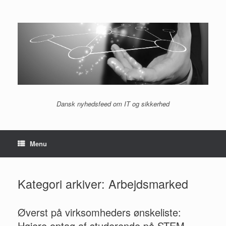
Gå
til
indhold
Dansk nyhedsfeed om IT og sikkerhed
Menu
Kategori arkiver:
Arbejdsmarked
Øverst på virksomheders ønskeliste:
Højere optag af studerende på STEM-