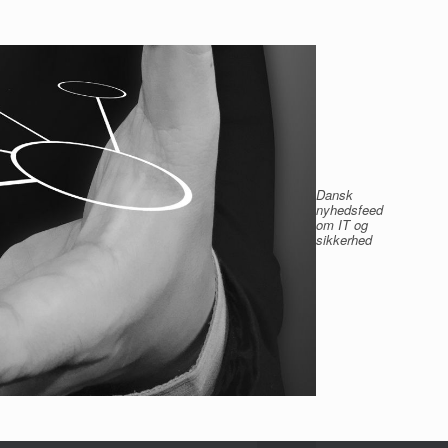
Dansk
nyhedsfeed
om IT og
sikkerhed