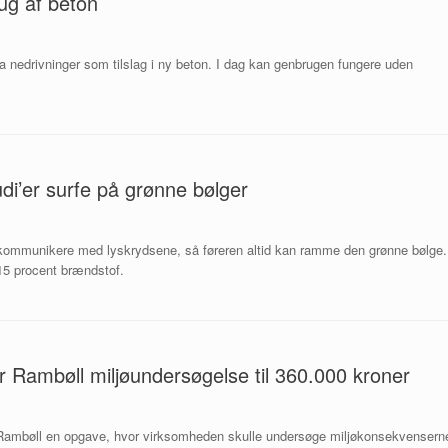
ug af beton
fra nedrivninger som tilslag i ny beton. I dag kan genbrugen fungere uden
i’er surfe på grønne bølger
e kommunikere med lyskrydsene, så føreren altid kan ramme den grønne bølge.
 15 procent brændstof.
r Rambøll miljøundersøgelse til 360.000 kroner
 Rambøll en opgave, hvor virksomheden skulle undersøge miljøkonsekvensern