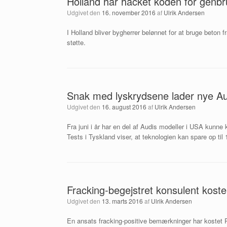
Holland har hacket koden for genbr
Udgivet den
16. november 2016
af
Ulrik Andersen
I Holland bliver bygherrer belønnet for at bruge beton 
støtte.
Snak med lyskrydsene lader nye Aud
Udgivet den
16. august 2016
af
Ulrik Andersen
Fra juni i år har en del af Audis modeller i USA kunn
Tests i Tyskland viser, at teknologien kan spare op til
Fracking-begejstret konsulent koste
Udgivet den
13. marts 2016
af
Ulrik Andersen
En ansats fracking-positive bemærkninger har kostet