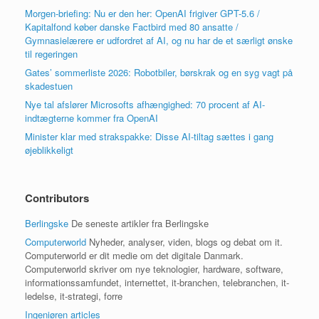
Morgen-briefing: Nu er den her: OpenAI frigiver GPT-5.6 /
Kapitalfond køber danske Factbird med 80 ansatte /
Gymnasielærere er udfordret af AI, og nu har de et særligt ønske
til regeringen
Gates’ sommerliste 2026: Robotbiler, børskrak og en syg vagt på
skadestuen
Nye tal afslører Microsofts afhængighed: 70 procent af AI-
indtægterne kommer fra OpenAI
Minister klar med strakspakke: Disse AI-tiltag sættes i gang
øjeblikkeligt
Contributors
Berlingske
De seneste artikler fra Berlingske
Computerworld
Nyheder, analyser, viden, blogs og debat om it.
Computerworld er dit medie om det digitale Danmark.
Computerworld skriver om nye teknologier, hardware, software,
informationssamfundet, internettet, it-branchen, telebranchen, it-
ledelse, it-strategi, forre
Ingeniøren articles