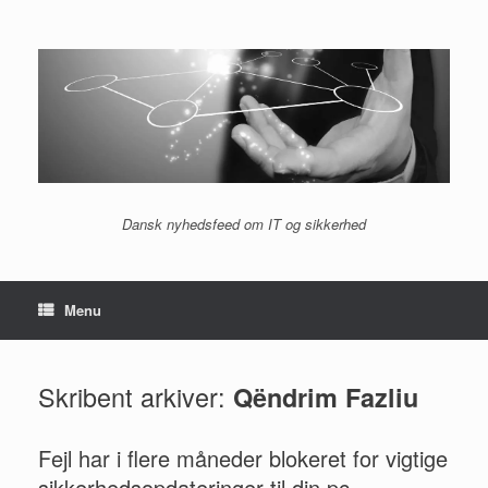
Gå
til
indhold
Dansk nyhedsfeed om IT og sikkerhed
Menu
Skribent arkiver:
Qëndrim Fazliu
Fejl har i flere måneder blokeret for vigtige
sikkerhedsopdateringer til din pc