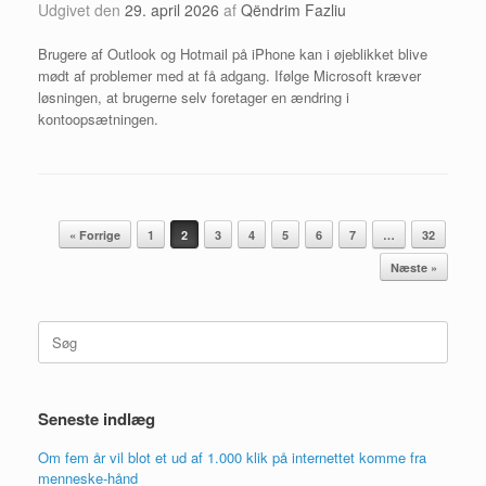
Udgivet den
29. april 2026
af
Qëndrim Fazliu
Brugere af Outlook og Hotmail på iPhone kan i øjeblikket blive
mødt af problemer med at få adgang. Ifølge Microsoft kræver
løsningen, at brugerne selv foretager en ændring i
kontoopsætningen.
Artikel navigation
« Forrige
1
2
3
4
5
6
7
…
32
Næste »
Søg
efter:
Seneste indlæg
Om fem år vil blot et ud af 1.000 klik på internettet komme fra
menneske-hånd