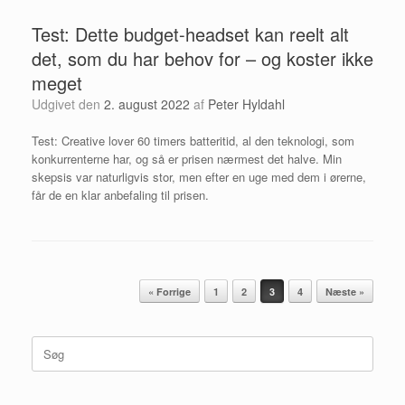
Test: Dette budget-headset kan reelt alt
det, som du har behov for – og koster ikke
meget
Udgivet den
2. august 2022
af
Peter Hyldahl
Test: Creative lover 60 timers batteritid, al den teknologi, som
konkurrenterne har, og så er prisen nærmest det halve. Min
skepsis var naturligvis stor, men efter en uge med dem i ørerne,
får de en klar anbefaling til prisen.
Artikel navigation
« Forrige
1
2
3
4
Næste »
Søg
efter: