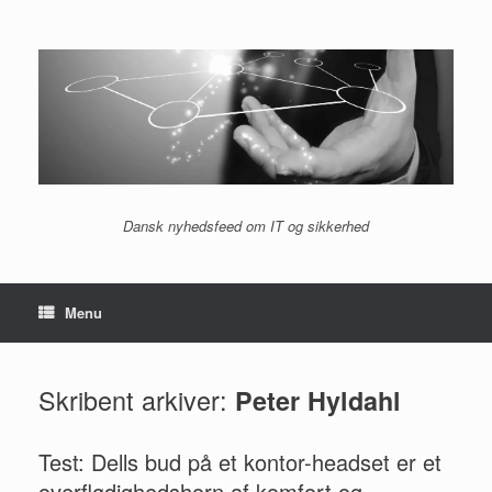
Gå
til
indhold
Dansk nyhedsfeed om IT og sikkerhed
Menu
Skribent arkiver:
Peter Hyldahl
Test: Dells bud på et kontor-headset er et
overflødighedshorn af komfort og