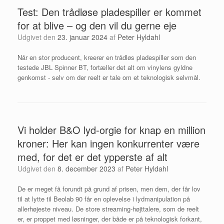
Test: Den trådløse pladespiller er kommet
for at blive – og den vil du gerne eje
Udgivet den
23. januar 2024
af
Peter Hyldahl
Når en stor producent, kreerer en trådløs pladespiller som den
testede JBL Spinner BT, fortæller det alt om vinylens gyldne
genkomst - selv om der reelt er tale om et teknologisk selvmål.
Vi holder B&O lyd-orgie for knap en million
kroner: Her kan ingen konkurrenter være
med, for det er det ypperste af alt
Udgivet den
8. december 2023
af
Peter Hyldahl
De er meget få forundt på grund af prisen, men dem, der får lov
til at lytte til Beolab 90 får en oplevelse i lydmanipulation på
allerhøjeste niveau. De store streaming-højttalere, som de reelt
er, er proppet med løsninger, der både er på teknologisk forkant,